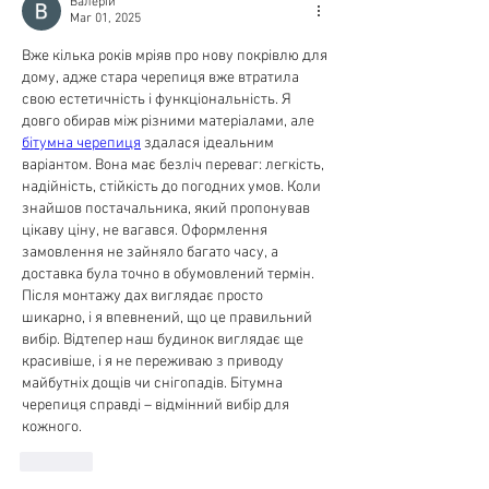
Валерій
Mar 01, 2025
Вже кілька років мріяв про нову покрівлю для 
дому, адже стара черепиця вже втратила 
свою естетичність і функціональність. Я 
довго обирав між різними матеріалами, але 
бітумна черепиця
 здалася ідеальним 
варіантом. Вона має безліч переваг: легкість, 
надійність, стійкість до погодних умов. Коли 
знайшов постачальника, який пропонував 
цікаву ціну, не вагався. Оформлення 
замовлення не зайняло багато часу, а 
доставка була точно в обумовлений термін. 
Після монтажу дах виглядає просто 
шикарно, і я впевнений, що це правильний 
вибір. Відтепер наш будинок виглядає ще 
красивіше, і я не переживаю з приводу 
майбутніх дощів чи снігопадів. Бітумна 
черепиця справді – відмінний вибір для 
кожного.
Like