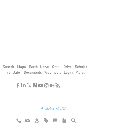
Search
Maps
Earth
News
Gmail
Drive
Scholar
Translate
Documents
Webmaster Login
More...
"If you find the secrets of the universe,
think in terms of energy, frequency and
vibration"
Nicholas TESLA