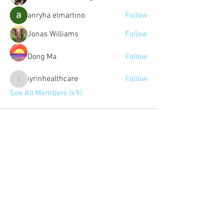
anryha elmartino
Follow
Jonas Williams
Follow
Dong Ma
Follow
iyrinhealthcare
Follow
iyrinhealthcare
See All Members (49)