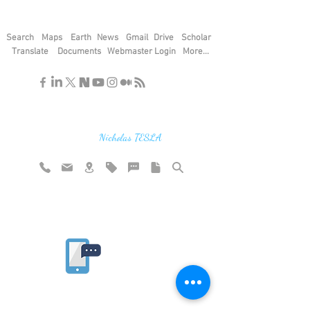
Search
Maps
Earth
News
Gmail
Drive
Scholar
Translate
Documents
Webmaster Login
More...
"If you find the secrets of the universe,
think in terms of energy, frequency and
vibration"
Nicholas TESLA
Rate website