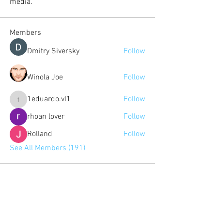
media.
Members
Dmitry Siversky
Follow
Winola Joe
Follow
1eduardo.vl1
Follow
1eduardo.vl1
rhoan lover
Follow
Rolland
Follow
See All Members (191)