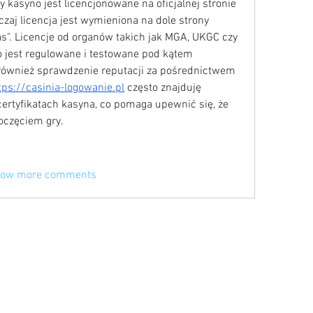
 kasyno jest licencjonowane na oficjalnej stronie 
zaj licencja jest wymieniona na dole strony 
as". Licencje od organów takich jak MGA, UKGC czy 
 jest regulowane i testowane pod kątem 
 również sprawdzenie reputacji za pośrednictwem 
tps://casinia-logowanie.pl
 często znajduję 
 certyfikatach kasyna, co pomaga upewnić się, że 
oczęciem gry.
ow more comments