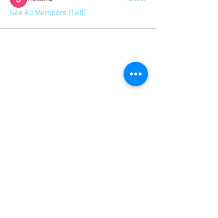
See All Members (188)
Search
Maps
Earth
News
Gmail
Drive
Scholar
Translate
Documents
Webmaster Login
More...