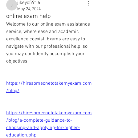
jikeyo5916
jikeyo5916
May 24, 2024
online exam help
Welcome to our online exam assistance 
service, where ease and academic 
excellence coexist. Exams are easy to 
navigate with our professional help, so 
you may confidently accomplish your 
objectives.
https://hiresomeonetotakemyexam.com
/blog/
https://hiresomeonetotakemyexam.com
/blog/a-complete-guidance-to-
choosing-and-applying-for-higher-
education.php