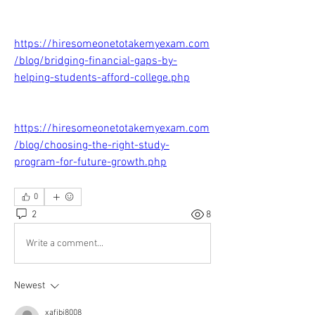
https://hiresomeonetotakemyexam.com
/blog/bridging-financial-gaps-by-
helping-students-afford-college.php
https://hiresomeonetotakemyexam.com
/blog/choosing-the-right-study-
program-for-future-growth.php
0
2
8
Write a comment...
Newest
xafibi8008