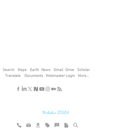
Search
Maps
Earth
News
Gmail
Drive
Scholar
Translate
Documents
Webmaster Login
More...
"If you find the secrets of the universe,
think in terms of energy, frequency and
vibration"
Nicholas TESLA