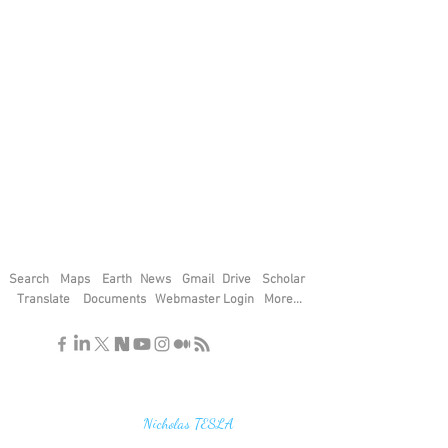
Search
Maps
Earth
News
Gmail
Drive
Scholar
Translate
Documents
Webmaster Login
More...
"If you find the secrets of the universe,
think in terms of energy, frequency and
vibration"
Nicholas TESLA