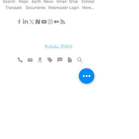
Search
Maps
Earth
News
Gmail
Drive
Scholar
Translate
Documents
Webmaster Login
More...
"If you find the secrets of the universe,
think in terms of energy, frequency and
vibration"
Nicholas TESLA
Rate website