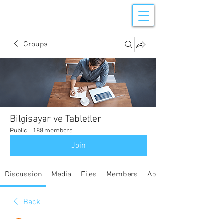
Groups
Bilgisayar ve Tabletler
Public
·
188 members
Join
Discussion
Media
Files
Members
About
Back