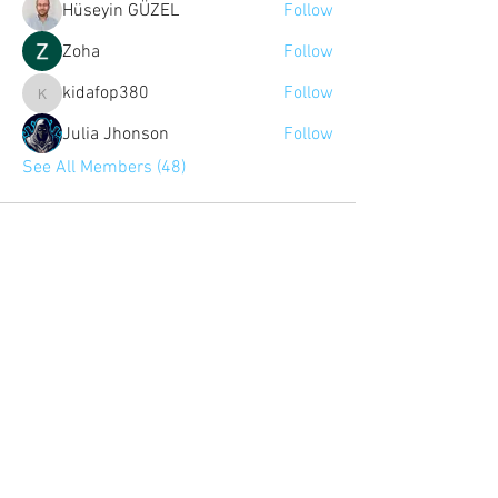
Hüseyin GÜZEL
Follow
Zoha
Follow
kidafop380
Follow
kidafop380
Julia Jhonson
Follow
See All Members (48)