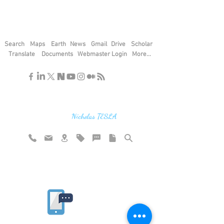
Search
Maps
Earth
News
Gmail
Drive
Scholar
Translate
Documents
Webmaster Login
More...
"If you find the secrets of the universe,
think in terms of energy, frequency and
vibration"
Nicholas TESLA
Rate website