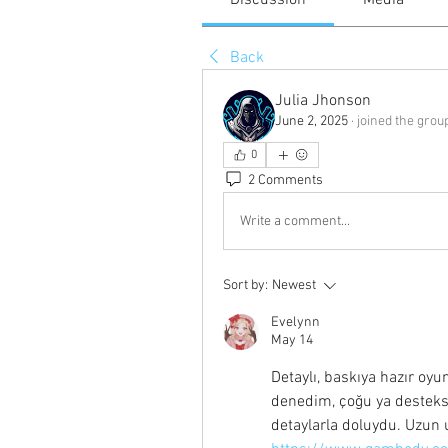
Discussion
Media
Back
Julia Jhonson
June 2, 2025
·
joined the grou
0
2 Comments
Write a comment...
Sort by:
Newest
Evelynn
May 14
Detaylı, baskıya hazır oyu
denedim, çoğu ya desteksiz