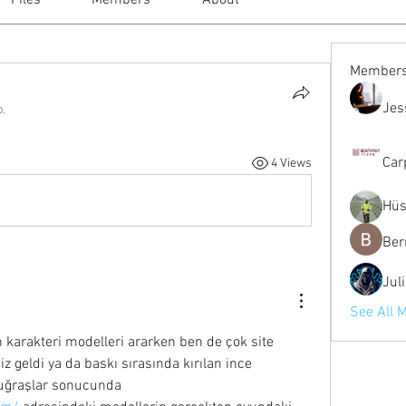
Files
Members
About
Member
Jes
p.
Car
4 Views
Hüs
Ber
Jul
See All 
n karakteri modelleri ararken ben de çok site 
 geldi ya da baskı sırasında kırılan ince 
detaylarla doluydu. Uzun uğraşlar sonucunda 