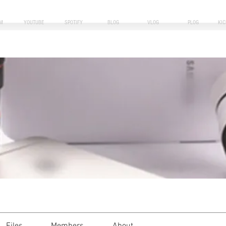
M
YOUTUBE
SPOTIFY
BLOG
VLOG
PLOG
KI