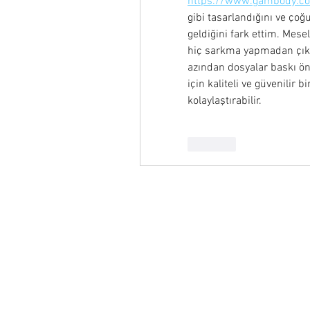
https://www.gambody.c
gibi tasarlandığını ve ço
geldiğini fark ettim. Mese
hiç sarkma yapmadan çıktı.
azından dosyalar baskı önc
için kaliteli ve güvenilir b
kolaylaştırabilir.
Like