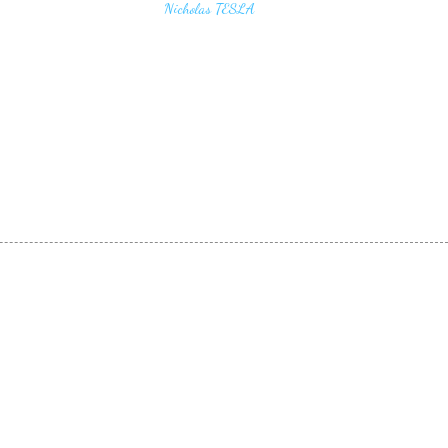
Nicholas TESLA
energy, frequency and vibration"