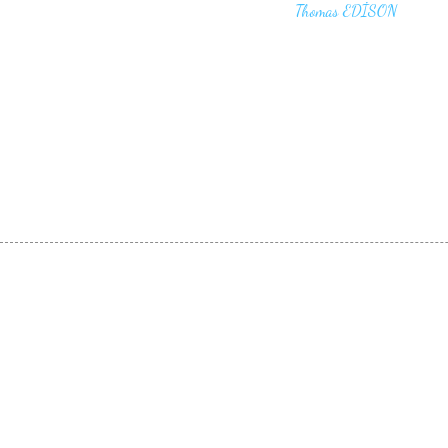
that won't work,"
Thomas EDİSON