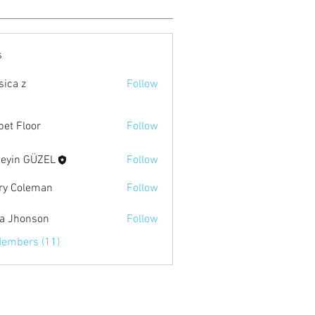
s
sica z
Follow
pet Floor
Follow
eyin GÜZEL
Follow
ry Coleman
Follow
ia Jhonson
Follow
Members (11)