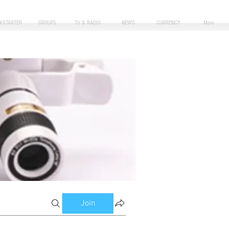
CKSTARTER
GROUPS
TV & RADIO
NEWS
CURRENCY
More
Join