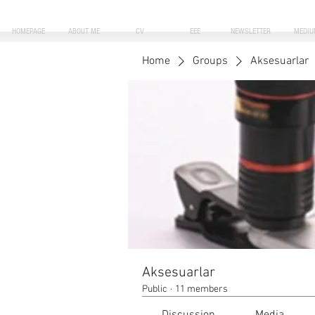
HOMEPAGE
ABOUT ME
CV
EEE
NEWSLETTER
MEDIU
Home
Groups
Aksesuarlar
Aksesuarlar
Public
·
11 members