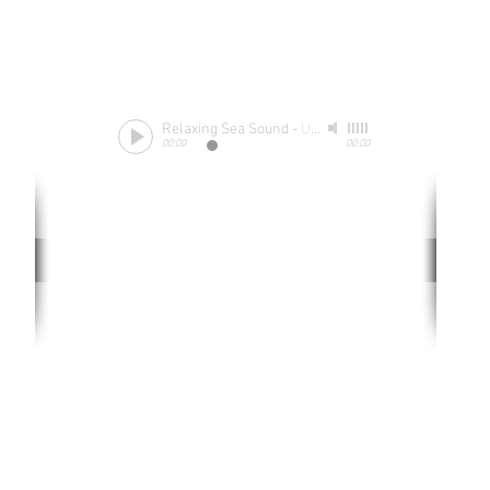
Relaxing Sea Sound
-
Unknow
00:00
00:00
Rate website
0 ways
"If yo