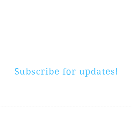
Rate website
0 ways
"If yo
Subscribe for updates!