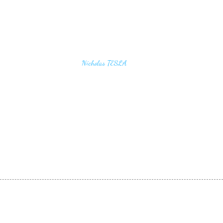
u find the secrets of the universe, think in terms of
Nicholas TESLA
energy, frequency and vibration"