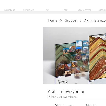
HOMEPAGE
ABOUT ME
CV
EEE
NEWSLETTER
MEDIU
Home
Groups
Akıllı Televiz
Akıllı Televizyonlar
Public
·
24 members