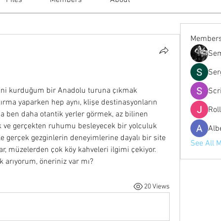
Files
Members
About
Member
Sem
Ser
ini kurduğum bir Anadolu turuna çıkmak 
Scr
ırma yaparken hep aynı, klişe destinasyonların 
Rol
a ben daha otantik yerler görmek, az bilinen 
k ve gerçekten ruhumu besleyecek bir yolculuk 
Alb
e gerçek gezginlerin deneyimlerine dayalı bir site 
See All 
r, müzelerden çok köy kahveleri ilgimi çekiyor. 
k arıyorum, öneriniz var mı?
20 Views