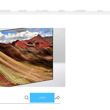
CKSTARTER
GROUPS
TV & RADIO
NEWS
CURRENCY
More
Join