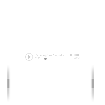
Relaxing Sea Sound
-
Unknow
00:00
00:00