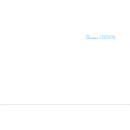
"I haven't failed. I have just found 10,00
that won't work,"
Thomas EDİSON