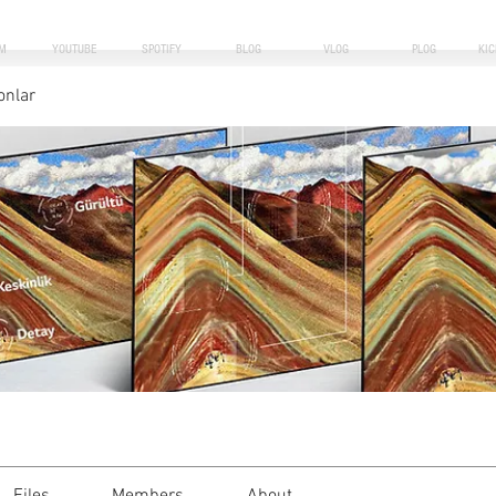
M
YOUTUBE
SPOTIFY
BLOG
VLOG
PLOG
KI
yonlar