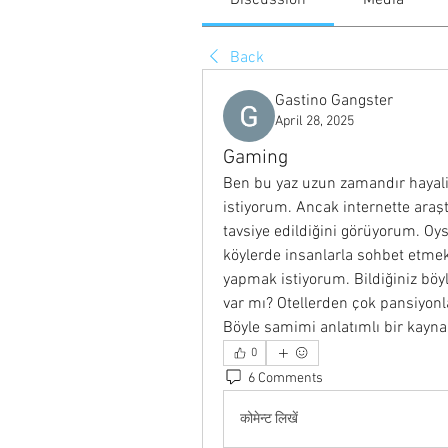
Discussion
Media
Back
Gastino Gangster
April 28, 2025
Gaming
Ben bu yaz uzun zamandır hayal
istiyorum. Ancak internette araşt
tavsiye edildiğini görüyorum. Oys
köylerde insanlarla sohbet etme
yapmak istiyorum. Bildiğiniz böyl
var mı? Otellerden çok pansiyonla
Böyle samimi anlatımlı bir kayna
0
6 Comments
कोमेन्ट लिखें