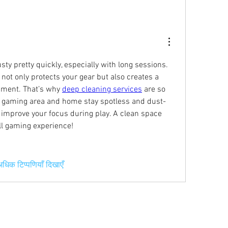
y pretty quickly, especially with long sessions. 
ot only protects your gear but also creates a 
ment. That’s why 
deep cleaning services
 are so 
 gaming area and home stay spotless and dust-
 improve your focus during play. A clean space 
ll gaming experience!
धिक टिप्पणियाँ दिखाएँ