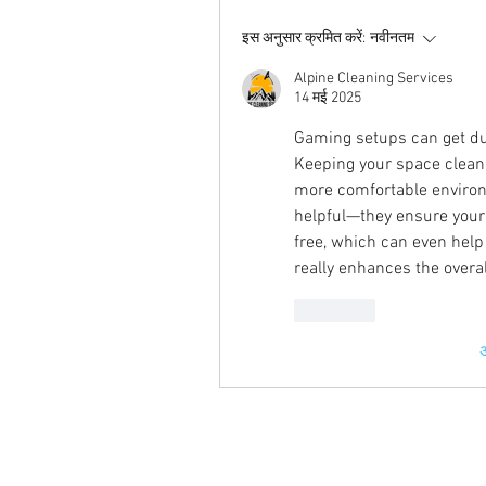
इस अनुसार क्रमित करें:
नवीनतम
Alpine Cleaning Services
14 मई 2025
Gaming setups can get dust
Keeping your space clean n
more comfortable environ
helpful—they ensure your
free, which can even help
really enhances the overa
लाइक
अ