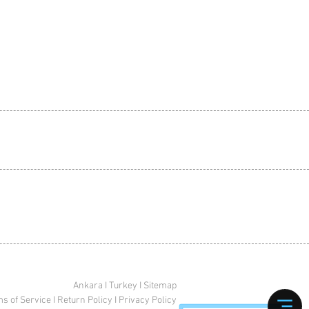
Ankara I Turkey I Sitemap
s of Service
I
Return Policy
I
Privacy Policy