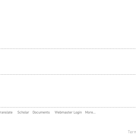
ranslate
Scholar
Documents
Webmaster Login
More...
Term