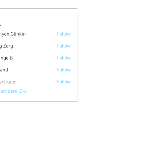
s
yon Glinkin
Follow
g Zorg
Follow
inge B
Follow
land
Follow
ert katz
Follow
Members (24)