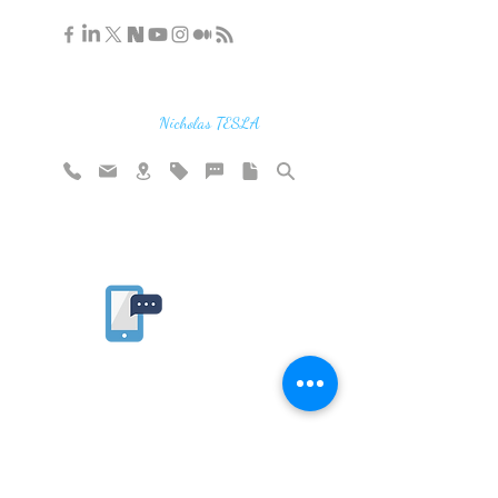
"If you find the secrets of the universe,
think in terms of energy, frequency and
vibration"
Nicholas TESLA
Rate website