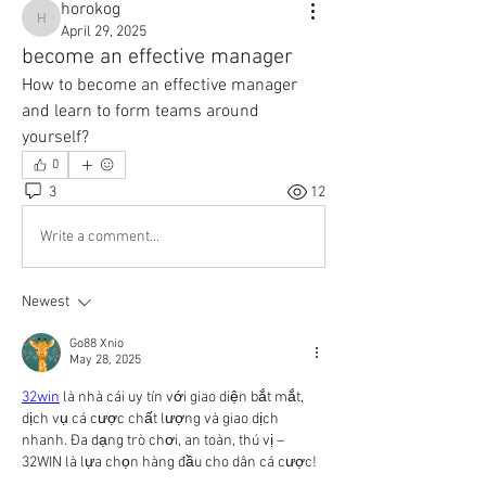
horokog
horokog
April 29, 2025
become an effective manager
How to become an effective manager 
and learn to form teams around 
yourself?
0
3
12
Write a comment...
Newest
Go88 Xnio
May 28, 2025
32win
 là nhà cái uy tín với giao diện bắt mắt, 
dịch vụ cá cược chất lượng và giao dịch 
nhanh. Đa dạng trò chơi, an toàn, thú vị – 
32WIN là lựa chọn hàng đầu cho dân cá cược!