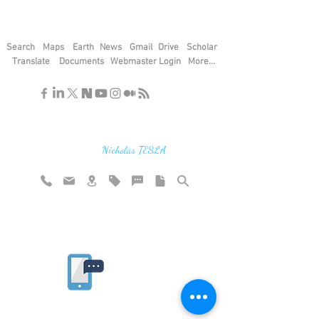
Search
Maps
Earth
News
Gmail
Drive
Scholar
Translate
Documents
Webmaster Login
More...
"If you find the secrets of the universe,
think in terms of energy, frequency and
vibration"
Nicholas TESLA
Rate website