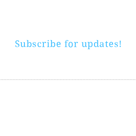
0 ways
"If yo
Subscribe for updates!