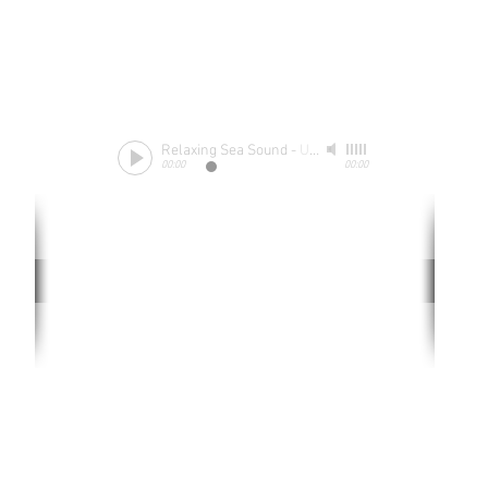
Relaxing Sea Sound
-
Unknow
00:00
00:00
Rate website