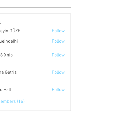
s
eyin GÜZEL
Follow
ueindelhi
Follow
8 Xnio
Follow
na Getris
Follow
c Hall
Follow
Members (16)