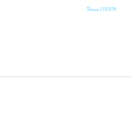
"I haven't failed. I have just found 10,00
that won't work,"
Thomas EDİSON