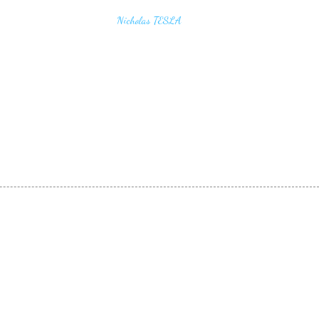
u find the secrets of the universe, think in terms of
Nicholas TESLA
energy, frequency and vibration"