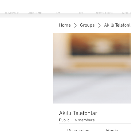
HOMEPAGE
ABOUT ME
CV
EEE
NEWSLETTER
MEDIU
Home
Groups
Akıllı Telefonl
Akıllı Telefonlar
Public
·
16 members