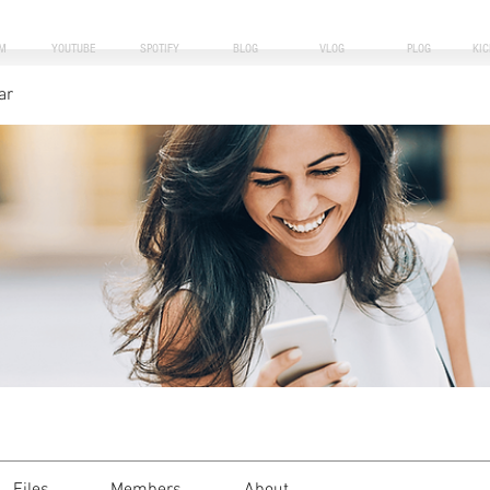
M
YOUTUBE
SPOTIFY
BLOG
VLOG
PLOG
KI
ar