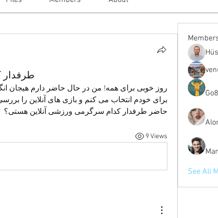
Files
Members
About
Member
Hüs
ven
طرفدار ک
Go8
حاضر طرفدار کدام سرگرمی ورزشی آنلاین هستی؟
Alo
9 Views
Mar
See All 