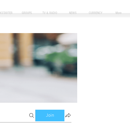
CKSTARTER
GROUPS
TV & RADIO
NEWS
CURRENCY
More
Join