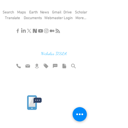
Search
Maps
Earth
News
Gmail
Drive
Scholar
Translate
Documents
Webmaster Login
More...
"If you find the secrets of the universe,
think in terms of energy, frequency and
vibration"
Nicholas TESLA
Rate website