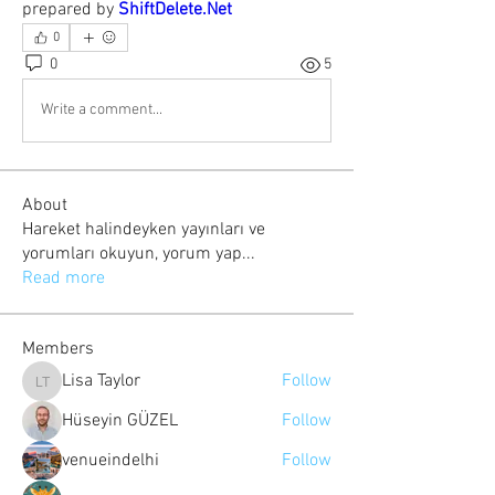
prepared by 
ShiftDelete.Net
0
0
5
Write a comment...
About
Hareket halindeyken yayınları ve
yorumları okuyun, yorum yap
...
Read more
Members
Lisa Taylor
Follow
Lisa Taylor
Hüseyin GÜZEL
Follow
venueindelhi
Follow