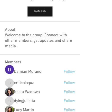
Refresh
About
Welcome to the group! Connect with
other members, get updates and share
media.
Members
Demian Murano
Follow
criticalaqua
Follow
criticalaqua
Neetu Wadhwa
Follow
dyingjulietta
Follow
dyingjulietta
Lucy Martin
Follow