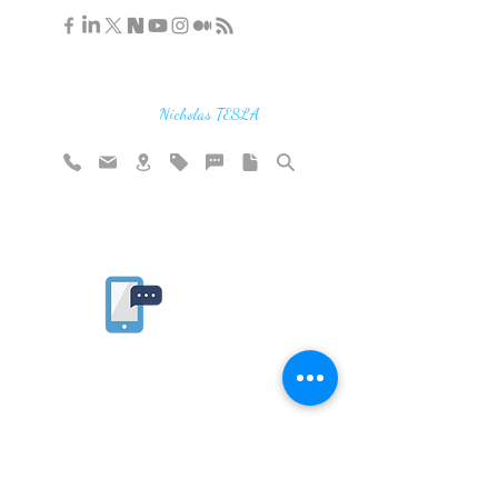
"If you find the secrets of the universe,
think in terms of energy, frequency and
vibration"
Nicholas TESLA
Rate website