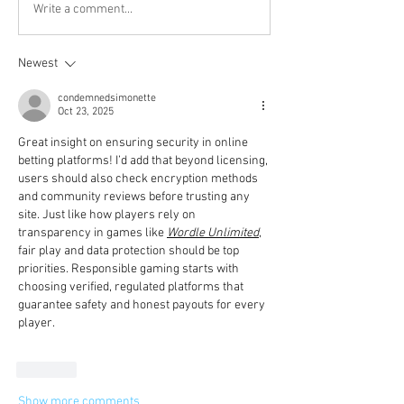
Write a comment...
Newest
condemnedsimonette
Oct 23, 2025
Great insight on ensuring security in online 
betting platforms! I’d add that beyond licensing, 
users should also check encryption methods 
and community reviews before trusting any 
site. Just like how players rely on 
transparency in games like 
Wordle Unlimited
, 
fair play and data protection should be top 
priorities. Responsible gaming starts with 
choosing verified, regulated platforms that 
guarantee safety and honest payouts for every 
player.
Like
Show more comments