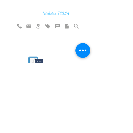
"If you find the secrets of the universe,
think in terms of energy, frequency and
vibration"
Nicholas TESLA
Rate website