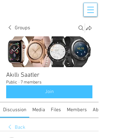
Groups
Akıllı Saatler
Public
·
7 members
Join
Discussion
Media
Files
Members
About
Back