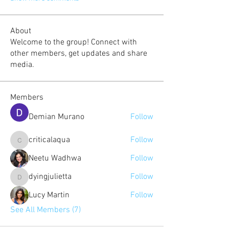
About
Welcome to the group! Connect with
other members, get updates and share
media.
Members
Demian Murano
Follow
criticalaqua
Follow
criticalaqua
Neetu Wadhwa
Follow
dyingjulietta
Follow
dyingjulietta
Lucy Martin
Follow
See All Members (7)