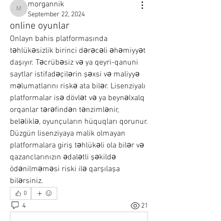
morgannik
morgannik
September 22, 2024
online oyunlar
Onlayn bahis platformasında 
təhlükəsizlik birinci dərəcəli əhəmiyyət 
daşıyır. Təcrübəsiz və ya qeyri-qanuni 
saytlar istifadəçilərin şəxsi və maliyyə 
məlumatlarını riskə ata bilər. Lisenziyalı 
platformalar isə dövlət və ya beynəlxalq 
orqanlar tərəfindən tənzimlənir, 
beləliklə, oyunçuların hüquqları qorunur. 
Düzgün lisenziyaya malik olmayan 
platformalara giriş təhlükəli ola bilər və 
qazanclarınızın ədalətli şəkildə 
ödənilməməsi riski ilə qarşılaşa 
bilərsiniz.
0
4
21