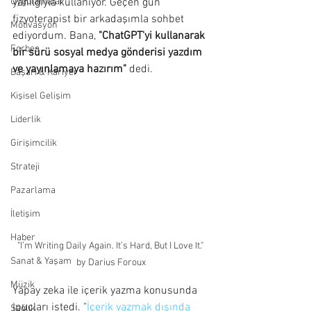
Uygulamalar
yanılgıyla kullanıyor. Geçen gün 
fizyoterapist bir arkadaşımla sohbet 
Motivasyon
ediyordum. Bana, 
"ChatGPT'yi kullanarak 
Forbes
bir sürü sosyal medya gönderisi yazdım 
ve yayınlamaya hazırım"
 dedi.
Başarı & Kariyer
Kişisel Gelişim
Liderlik
Girişimcilik
Strateji
Pazarlama
İletişim
Haber
"
I’m Writing Daily Again. It’s Hard, But I Love It." 
Sanat & Yaşam
by 
Darius Foroux
Müzik
Yapay zeka ile içerik yazma konusunda 
ipuçları istedi. "
İçerik yazmak dışında 
Sağlık