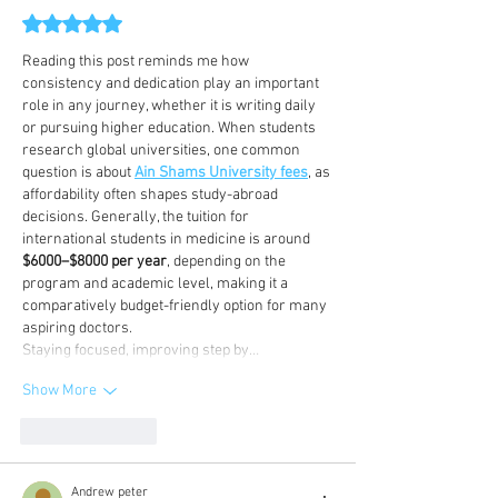
Rated 5 out of 5 stars.
Reading this post reminds me how 
consistency and dedication play an important 
role in any journey, whether it is writing daily 
or pursuing higher education. When students 
research global universities, one common 
question is about 
Ain Shams University fees
, as 
affordability often shapes study-abroad 
decisions. Generally, the tuition for 
international students in medicine is around 
$6000–$8000 per year
, depending on the 
program and academic level, making it a 
comparatively budget-friendly option for many 
aspiring doctors.
Staying focused, improving step by…
Show More
Like
Reply
Andrew peter