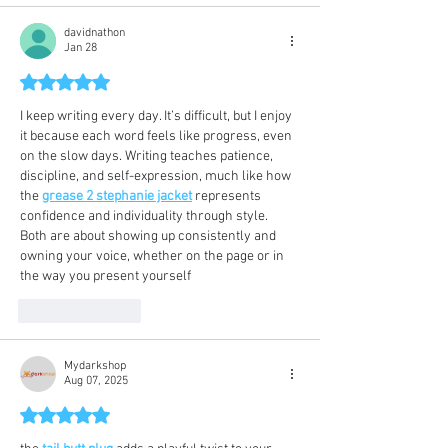
davidnathon
Jan 28
Rated 5 out of 5 stars.
I keep writing every day. It’s difficult, but I enjoy 
it because each word feels like progress, even 
on the slow days. Writing teaches patience, 
discipline, and self-expression, much like how 
the 
grease 2 stephanie jacket
 represents 
confidence and individuality through style. 
Both are about showing up consistently and 
owning your voice, whether on the page or in 
the way you present yourself
Like
Reply
Mydarkshop
Aug 07, 2025
Rated 5 out of 5 stars.