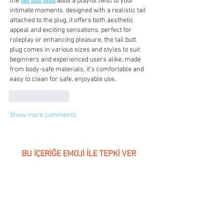
the 
tail butt plug
 adds a playful twist to your 
intimate moments. designed with a realistic tail 
attached to the plug, it offers both aesthetic 
appeal and exciting sensations. perfect for 
roleplay or enhancing pleasure, the tail butt 
plug comes in various sizes and styles to suit 
beginners and experienced users alike. made 
from body-safe materials, it’s comfortable and 
easy to clean for safe, enjoyable use.
Like
Reply
Show more comments
BU İÇERİĞE EMOJİ İLE TEPKİ VER