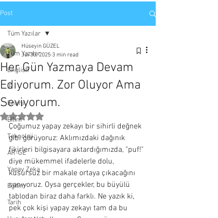
Post
Tüm Yazılar
Hüseyin GÜZEL
Tüm Yazılar
Jul 30, 2025
3 min read
Her Gün Yazmaya Devam
English
Ediyorum. Zor Oluyor Ama
IE
Seviyorum.
Enerji
Rated NaN out of 5 stars.
Bilim
Çoğumuz yapay zekayı bir sihirli değnek 
Teknoloji
gibi görüyoruz: Aklımızdaki dağınık 
fikirleri bilgisayara aktardığımızda, "puf!" 
AR-GE
diye mükemmel ifadelerle dolu, 
Yapay Zeka
kusursuz bir makale ortaya çıkacağını 
sanıyoruz. Oysa gerçekler, bu büyülü 
Eğitim
tablodan biraz daha farklı. Ne yazık ki, 
Tarih
pek çok kişi yapay zekayı tam da bu 