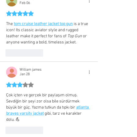
Feb 06
Rated 5 out of 5 stars.
The 
tom cruise leather jacket top gun
 is a true 
icon! Its classic aviator style and rugged 
leather make it perfect for fans of 
Top Gun
 or 
anyone wanting a bold, timeless jacket.
Like
Reply
William james
Jan 28
Rated 3 out of 5 stars.
Çok içten ve gerçek bir paylaşım olmuş. 
Sevdiğin bir şeyi zor olsa bile sürdürmek 
büyük bir güç. Yazma tutkun da tıpkı bir 
atlanta 
braves varsity jacket
 gibi, tarz ve karakter 
dolu. 💪
Like
Reply