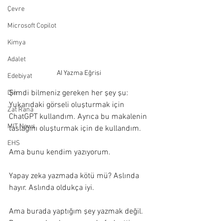
Çevre
Microsoft Copilot
Kimya
Adalet
AI Yazma Eğrisi
Edebiyat
Şimdi bilmeniz gereken her şey şu: 
Din
Yukarıdaki görseli oluşturmak için 
Zat Rana
ChatGPT kullandım. Ayrıca bu makalenin 
MIT News
taslağını oluşturmak için de kullandım.
EHS
Ama bunu kendim yazıyorum.
Yapay zeka yazmada kötü mü? Aslında 
hayır. Aslında oldukça iyi.
Ama burada yaptığım şey yazmak değil. 