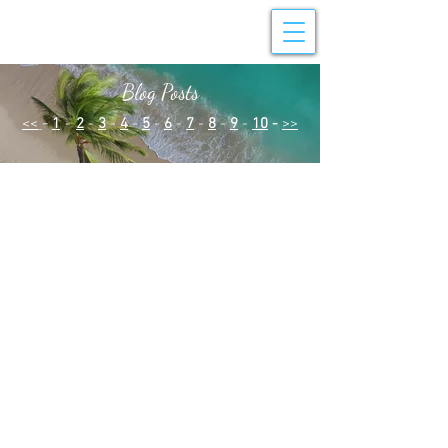
Blog Posts
<<
-
1
-
2
-
3
-
4
-
5
-
6
-
7
-
8
-
9
-
10
-
>>