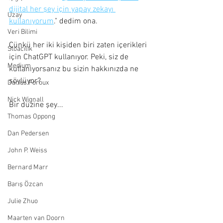
dijital her şey için yapay zekayı 
Uzay
kullanıyorum
." dedim ona.
Veri Bilimi
Çünkü her iki kişiden biri zaten içerikleri 
Stoacılık
için ChatGPT kullanıyor. Peki, siz de 
Medium
kullanıyorsanız bu sizin hakkınızda ne 
söylüyor?
Darius Foroux
Nick Wignall
Bir düzine şey...
Thomas Oppong
Dan Pedersen
John P. Weiss
Bernard Marr
Barış Özcan
Julie Zhuo
Maarten van Doorn