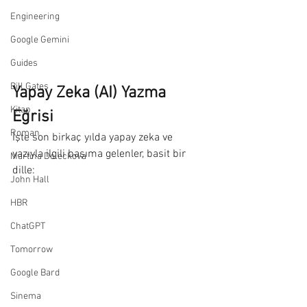
Engineering
Google Gemini
Guides
Bill Gates
Yapay Zeka (AI) Yazma 
Kitap
Eğrisi
Roman
İşte son birkaç yılda yapay zeka ve 
yazıyla ilgili başıma gelenler, basit bir 
Martina Doleckova
dille:
John Hall
HBR
ChatGPT
Tomorrow
Google Bard
Sinema