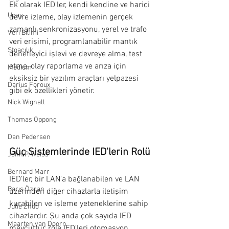
Ek olarak IED'ler, kendi kendine ve harici 
Uzay
devre izleme, olay izlemenin gerçek 
zamanlı senkronizasyonu, yerel ve trafo 
Veri Bilimi
veri erişimi, programlanabilir mantık 
Stoacılık
denetleyici işlevi ve devreye alma, test 
etme, olay raporlama ve arıza için 
Medium
eksiksiz bir yazılım araçları yelpazesi 
Darius Foroux
gibi ek özellikleri yönetir.
Nick Wignall
Thomas Oppong
Dan Pedersen
Güç Sistemlerinde IED'lerin Rolü
John P. Weiss
Bernard Marr
IED'ler, bir LAN'a bağlanabilen ve LAN 
Barış Özcan
üzerinden diğer cihazlarla iletişim 
kurabilen ve işleme yeteneklerine sahip 
Julie Zhuo
cihazlardır. Şu anda çok sayıda IED 
Maarten van Doorn
mevcuttur, röle IED'leri otomasyon 