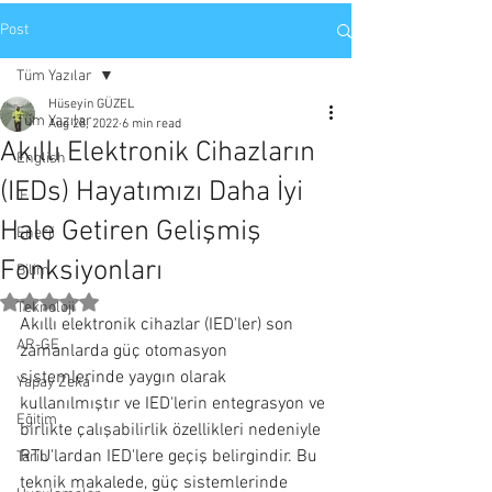
Post
Tüm Yazılar
Hüseyin GÜZEL
Tüm Yazılar
Aug 28, 2022
6 min read
Akıllı Elektronik Cihazların
English
(IEDs) Hayatımızı Daha İyi
IE
Hale Getiren Gelişmiş
Enerji
Fonksiyonları
Bilim
Rated NaN out of 5 stars.
Teknoloji
Akıllı elektronik cihazlar (IED'ler) son 
AR-GE
zamanlarda güç otomasyon 
sistemlerinde yaygın olarak 
Yapay Zeka
kullanılmıştır ve IED'lerin entegrasyon ve 
Eğitim
birlikte çalışabilirlik özellikleri nedeniyle 
RTU'lardan IED'lere geçiş belirgindir. Bu 
Tarih
teknik makalede, güç sistemlerinde 