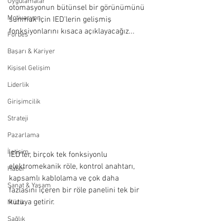
Uygulamalar
otomasyonun bütünsel bir görünümünü 
Motivasyon
sunmak için IED'lerin gelişmiş 
fonksiyonlarını kısaca açıklayacağız...
Forbes
Başarı & Kariyer
Kişisel Gelişim
Liderlik
Girişimcilik
Strateji
Pazarlama
İletişim
IED'ler, birçok tek fonksiyonlu 
elektromekanik röle, kontrol anahtarı, 
Haber
kapsamlı kablolama ve çok daha 
Sanat & Yaşam
fazlasını içeren bir röle panelini tek bir 
kutuya getirir.
Müzik
Sağlık