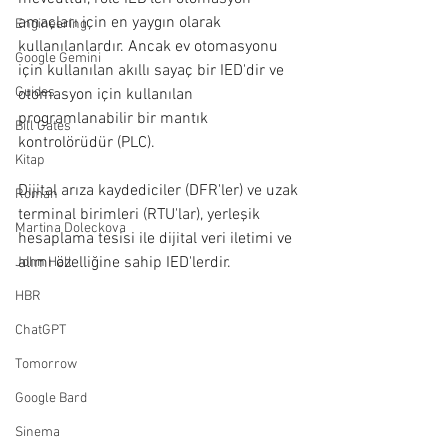
amaçları için en yaygın olarak 
Engineering
kullanılanlardır. Ancak ev otomasyonu 
Google Gemini
için kullanılan akıllı sayaç bir IED'dir ve 
Guides
otomasyon için kullanılan 
programlanabilir bir mantık 
Bill Gates
kontrolörüdür (PLC).
Kitap
Dijital arıza kaydediciler (DFR'ler) ve uzak 
Roman
terminal birimleri (RTU'lar), yerleşik 
Martina Doleckova
hesaplama tesisi ile dijital veri iletimi ve 
alımı özelliğine sahip IED'lerdir.
John Hall
HBR
ChatGPT
Tomorrow
Google Bard
Sinema