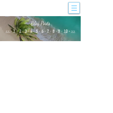
Blog Posts
<<
-
1
-
2
-
3
-
4
-
5
-
6
-
7
-
8
-
9
-
10
-
>>