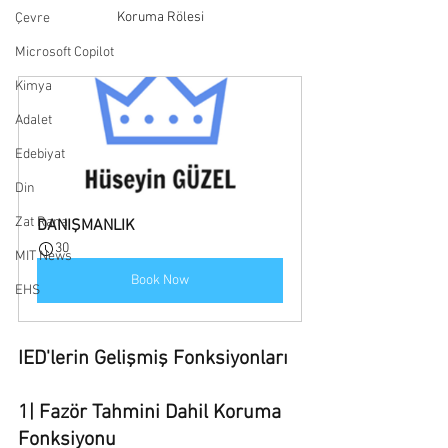
Koruma Rölesi
Çevre
Microsoft Copilot
Kimya
Adalet
Edebiyat
Din
Zat Rana
DANIŞMANLIK
30
MIT News
Book Now
EHS
IED'lerin Gelişmiş Fonksiyonları
1| Fazör Tahmini Dahil Koruma 
Fonksiyonu