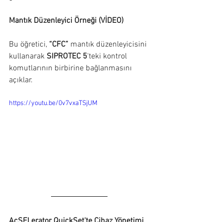
Mantık Düzenleyici Örneği (VİDEO)
Bu öğretici, 
“CFC” 
mantık düzenleyicisini 
kullanarak 
SIPROTEC 5
'teki kontrol 
komutlarının birbirine bağlanmasını 
açıklar.
https://youtu.be/0v7vxaTSjUM
AcSELerator QuickSet'te Cihaz Yönetimi 