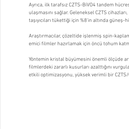
Ayrıca, ilk tarafsız CZTS-BiVO4 tandem hücre
ulaşmasını sağlar. Geleneksel CZTS cihazları, 
taşıyıcıları tükettiği için %8'in altında güneş-h
Araştırmacılar, çözeltide işlenmiş spin-kapl
emici filmler hazırlamak için öncü tohum katm
Yöntemin kristal büyümesini önemli ölçüde art
filmlerdeki zararlı kusurları azalttığını vurgul
etkili optimizasyonu, yüksek verimli bir CZTS/