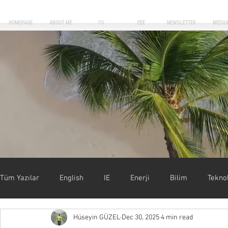
HOMEPAGE
ABOUT ME
CV
EEE
NEWSLETTER
MEDIU
Blog Posts
Tüm Yazılar
English
IE
Enerji
Bilim
Teknol
Hüseyin GÜZEL
Dec 30, 2025
4 min read
Uygulamalar
Motivasyon
Forbes
Başarı & Kar