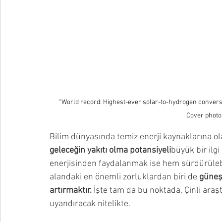
“World record: Highest-ever solar-to-hydrogen conversi
Cover photo
Bilim dünyasında temiz enerji kaynaklarına o
geleceğin yakıtı olma potansiyeli
büyük bir ilgi
enerjisinden faydalanmak ise hem sürdürülebi
alandaki en önemli zorluklardan biri de 
güneş 
artırmaktır.
 İşte tam da bu noktada, Çinli ara
uyandıracak nitelikte.