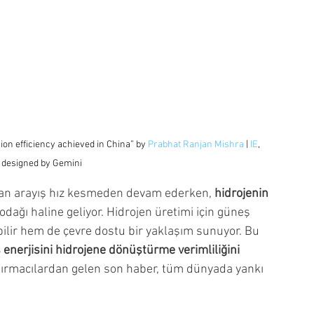
on efficiency achieved in China” by 
Prabhat Ranjan Mishra
 | 
IE
, 
 designed by Gemini
lan arayış hız kesmeden devam ederken, 
hidrojenin 
 odağı haline geliyor. Hidrojen üretimi için güneş 
lir hem de çevre dostu bir yaklaşım sunuyor. Bu 
enerjisini hidrojene dönüştürme verimliliğini 
ştırmacılardan gelen son haber, tüm dünyada yankı 