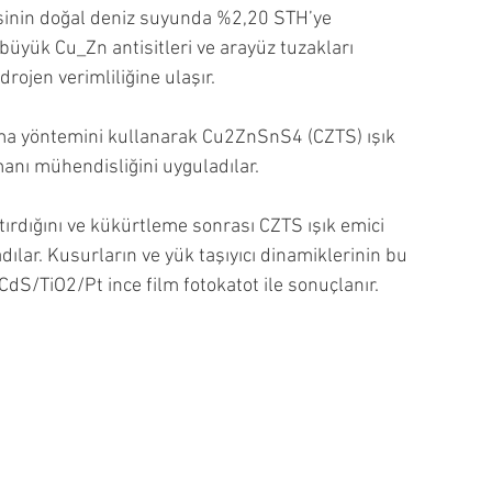
sinin doğal deniz suyunda %2,20 STH’ye 
büyük Cu_Zn antisitleri ve arayüz tuzakları 
idrojen verimliliğine ulaşır.
ama yöntemini kullanarak Cu2ZnSnS4 (CZTS) ışık 
anı mühendisliğini uyguladılar.
ırdığını ve kükürtleme sonrası CZTS ışık emici 
adılar. Kusurların ve yük taşıyıcı dinamiklerinin bu 
CdS/TiO2/Pt ince film fotokatot ile sonuçlanır.