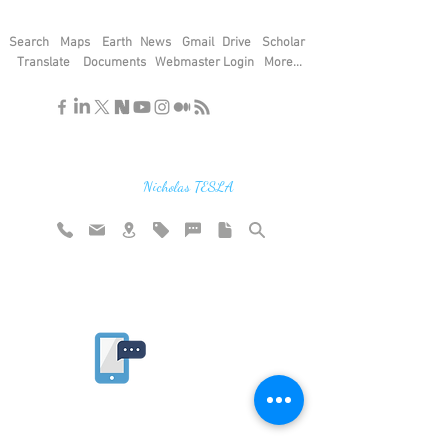
Search
Maps
Earth
News
Gmail
Drive
Scholar
Translate
Documents
Webmaster Login
More...
"If you find the secrets of the universe,
think in terms of energy, frequency and
vibration"
Nicholas TESLA
Rate website