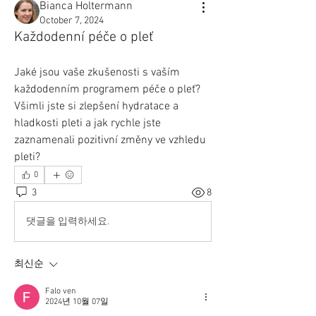
Bianca Holtermann
October 7, 2024
Každodenní péče o pleť
Jaké jsou vaše zkušenosti s vaším 
každodenním programem péče o pleť? 
Všimli jste si zlepšení hydratace a 
hladkosti pleti a jak rychle jste 
zaznamenali pozitivní změny ve vzhledu 
pleti?
0
3
8
댓글을 입력하세요.
최신순
Falo ven
2024년 10월 07일