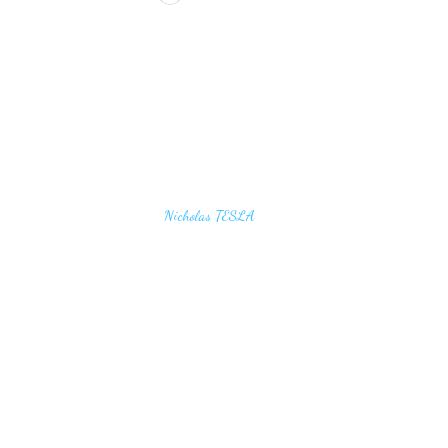
u find the secrets of the universe, think in terms of
Nicholas TESLA
energy, frequency and vibration"