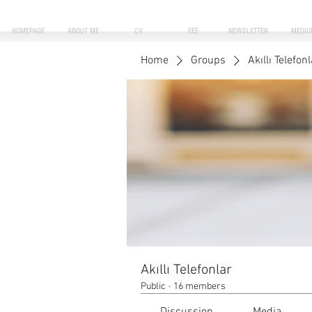
HOMEPAGE
ABOUT ME
CV
EEE
NEWSLETTER
MEDIU
Home
Groups
Akıllı Telefonl
Akıllı Telefonlar
Public
·
16 members