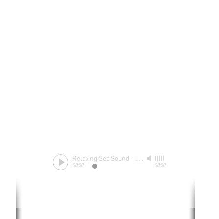
Relaxing Sea Sound
-
Unknow
00:00
00:00