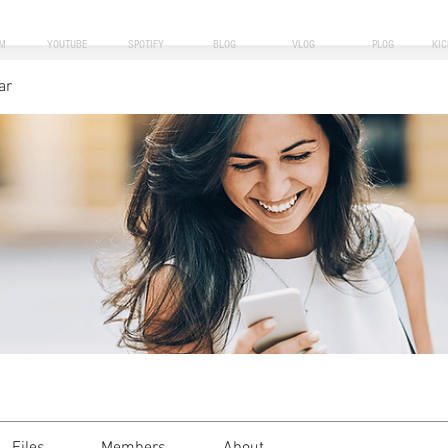
M
YOUTUBE
SPOTIFY
BLOG
VLOG
PLOG
KI
ar