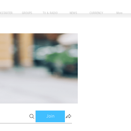
CKSTARTER
GROUPS
TV & RADIO
NEWS
CURRENCY
More
Join