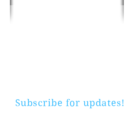
Rate website
0 ways
"If yo
Subscribe for updates!