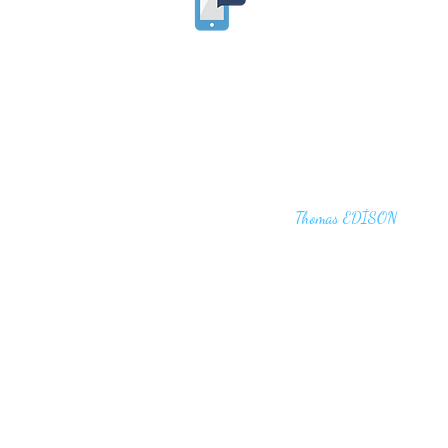
"I haven't failed. I have just found 10,00
that won't work,"
Thomas EDİSON