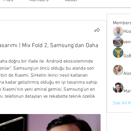
Files
Members
About
Member
Hüs
ven
Tasarımı | Mix Fold 2, Samsung'dan Daha
Go8
daha doğru bir ifade ile  Android ekosisteminde 
efonlar". Samsung'un öncü olduğu bu alanda son 
Alo
i de Xiaomi. Şirketin ikinci nesil katlanan 
na kadar geliştirmiş olduğu en iyi tasarıma sahip. 
e Xiaomi'nin yeni amiral gemisi, Samsung'un en 
Mar
mi, telefonun detayları ve rekabette teknik özellik 
See All 