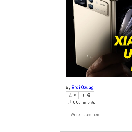
by 
Erdi Özüağ
0
0 Comments
Write a comment...